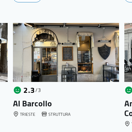
2.3
/3
Al Barcollo
A
Co
TRIESTE
STRUTTURA