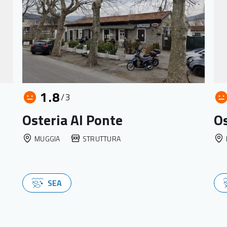
1.8
/3
Osteria Al Ponte
Os
MUGGIA
STRUTTURA
SEA