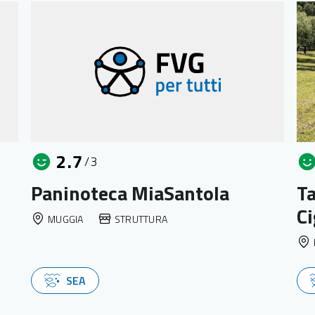
2.7
/3
Paninoteca MiaSantola
Ta
Ci
MUGGIA
STRUTTURA
SEA