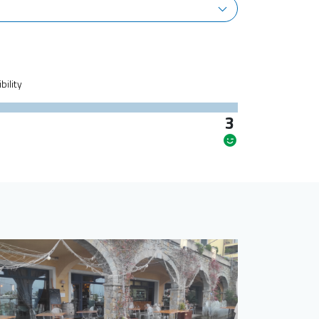
bility
3