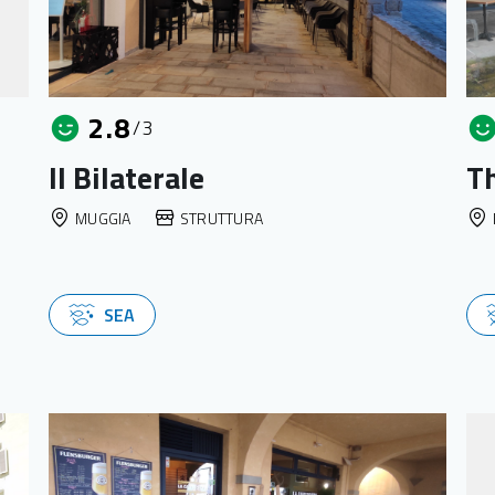
2.8
/3
Il Bilaterale
T
MUGGIA
STRUTTURA
SEA