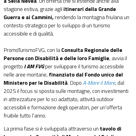
a Sella Nevea
. Un’offerta che si estende anche alla
stagione estiva, grazie agli
itinerari della Grande
Guerra e ai Cammini,
rendendo la montagna friulana un
contesto strategico per lo sviluppo di un turismo
accessibile e di qualità.
PromoTurismoFVG, con la
Consulta Regionale delle
Persone con Disabilità e delle loro Famiglie
, avvia il
progetto
I AM FVG
per sviluppare il turismo accessibile
nelle aree montane,
finanziato dal Fondo unico del
Ministero per le Disabilità
. Dopo
A-Mare il Mare
, dal
2025 il focus si sposta sulle montagne, con investimenti
in attrezzature per lo sci adattato, attività outdoor
accessibili e formazione degli operatori, per un’offerta
fruibile tutto l’anno.
La prima fase si è sviluppata attraverso un
tavolo di