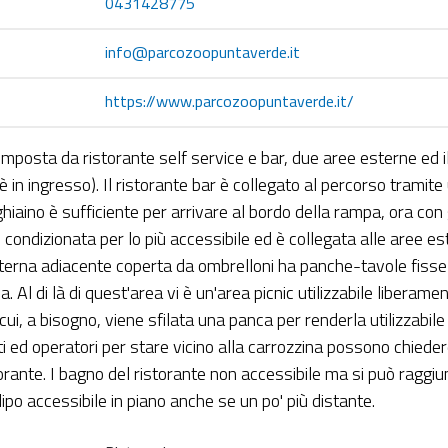
0431428775
info@parcozoopuntaverde.it
https://www.parcozoopuntaverde.it/
omposta da ristorante self service e bar, due aree esterne ed 
o è in ingresso). Il ristorante bar è collegato al percorso trami
hiaino è sufficiente per arrivare al bordo della rampa, ora con
e condizionata per lo più accessibile ed è collegata alle aree 
sterna adiacente coperta da ombrelloni ha panche-tavole fisse n
. Al di là di quest'area vi è un'area picnic utilizzabile liberame
cui, a bisogno, viene sfilata una panca per renderla utilizzabi
ti ed operatori per stare vicino alla carrozzina possono chiede
orante. I bagno del ristorante non accessibile ma si può raggiu
dipo accessibile in piano anche se un po' più distante.