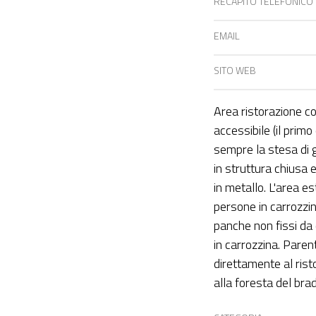
RECAPITO TELEFONICO
EMAIL
SITO WEB
Area ristorazione c
accessibile (il prim
sempre la stesa di g
in struttura chiusa 
in metallo. L'area e
persone in carrozzina
panche non fissi da 
in carrozzina. Paren
direttamente al rist
alla foresta del bra