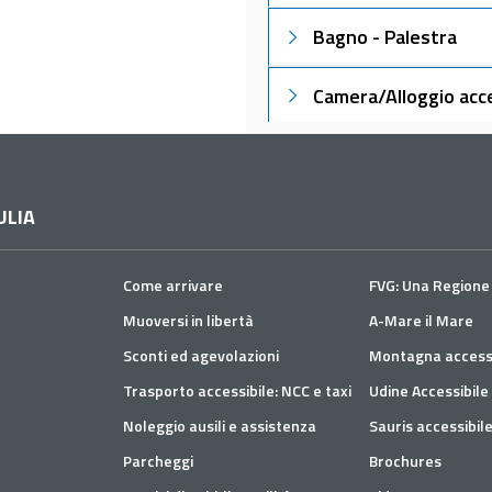
Bagno - Palestra
Camera/Alloggio acce
Bagno - Camera 230
Servizi offerti
ULIA
Come arrivare
FVG: Una Regione 
Muoversi in libertà
A-Mare il Mare
Sconti ed agevolazioni
Montagna accessi
Trasporto accessibile: NCC e taxi
Udine Accessibile
Noleggio ausili e assistenza
Sauris accessibil
Parcheggi
Brochures