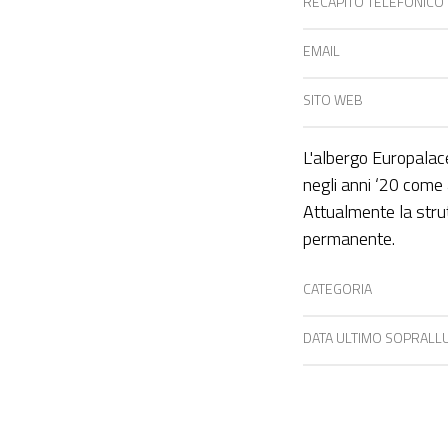
RECAPITO TELEFONICO
EMAIL
SITO WEB
L'albergo Europalace
negli anni ‘20 come a
Attualmente la strut
permanente.
CATEGORIA
DATA ULTIMO SOPRAL