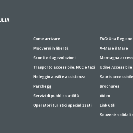
ULIA
Come arrivare
FVG: Una Regione 
Muoversi in libertà
A-Mare il Mare
Sconti ed agevolazioni
Montagna accessi
Trasporto accessibile: NCC e taxi
Udine Accessibile
Noleggio ausili e assistenza
Sauris accessibil
Parcheggi
Brochures
Servizi di pubblica utilità
Video
Operatori turistici specializzati
Link utili
Souvenir solidali d