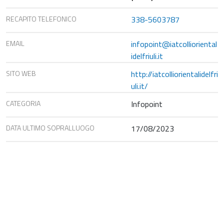
RECAPITO TELEFONICO
338-5603787
EMAIL
infopoint@iatcollioriental
idelfriuli.it
SITO WEB
http://iatcolliorientalidelfri
uli.it/
CATEGORIA
Infopoint
DATA ULTIMO SOPRALLUOGO
17/08/2023